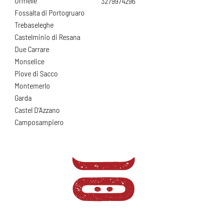
Ormelle
3279974296
Fossalta di Portogruaro
Trebaseleghe
Castelminio di Resana
Due Carrare
Monselice
Piove di Sacco
Montemerlo
Garda
Castel D’Azzano
Camposampiero