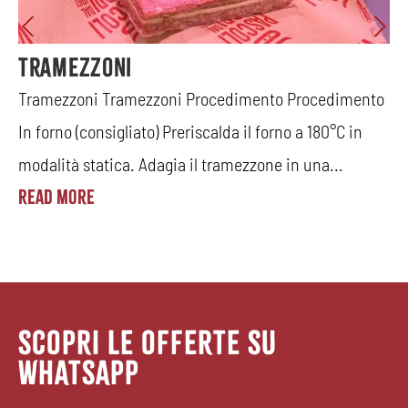
Tramezzoni
to
Tramezzoni Tramezzoni Procedimento Procedimento
T
In forno (consigliato) Preriscalda il forno a 180°C in
p
modalità statica. Adagia il tramezzone in una...
P
Read More
P
R
SCOPRI LE OFFERTE SU
WHATSAPP