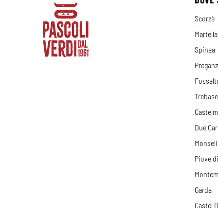
Scorzè
Martell
Spinea
Preganz
Fossalt
Trebase
Castelm
Due Car
Monseli
Piove d
Montem
Garda
Castel 