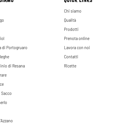
Chi siamo
ago
Qualità
Prodotti
iol
Prenota online
a di Portogruaro
Lavora con noi
leghe
Contatti
inio di Resana
Ricette
rare
ce
i Sacco
erlo
D’Azzano