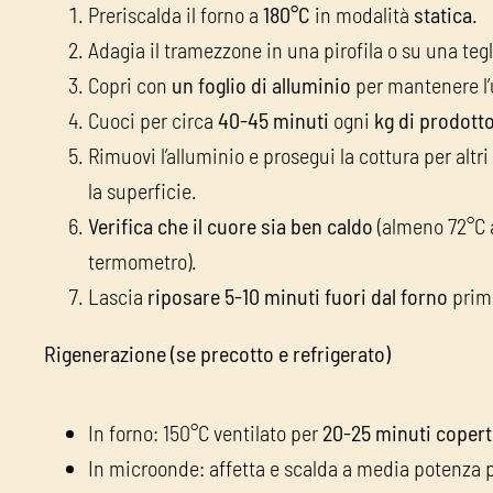
Preriscalda il forno a
180°C
in modalità
statica
.
Adagia il tramezzone in una pirofila o su una tegl
Copri con
un foglio di alluminio
per mantenere l’
Cuoci per circa
40-45 minuti
ogni
kg di prodott
Rimuovi l’alluminio e prosegui la cottura per altri
la superficie.
Verifica che il cuore sia ben caldo
(almeno 72°C a
termometro).
Lascia
riposare 5-10 minuti fuori dal forno
prima
Rigenerazione (se precotto e refrigerato)
In forno: 150°C ventilato per
20-25 minuti coper
In microonde: affetta e scalda a media potenza p