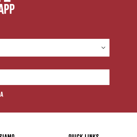
app
ia
SIAMO
QUICK LINKS