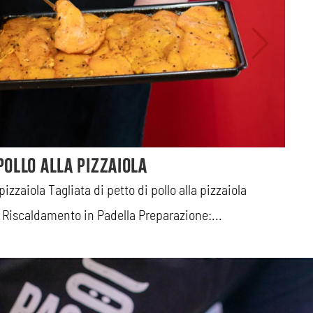
Ta
 pollo alla pizzaiola
Tag
 pizzaiola Tagliata di petto di pollo alla pizzaiola
Pro
iscaldamento in Padella Preparazione:...
Rea