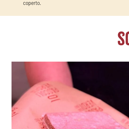
coperto.
s