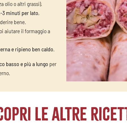
olio o altri grassi).
-3 minuti per lato
,
derire bene.
i aiutare il formaggio a
terna e ripieno ben caldo
.
co basso e più a lungo
per
terno.
copri le altre ricet