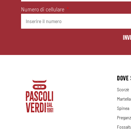
Numero di cellulare
Inv
DOVE 
Scorzè
Martell
Spinea
Preganz
Fossalt