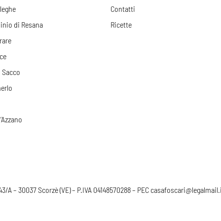
leghe
Contatti
inio di Resana
Ricette
rare
ce
i Sacco
erlo
D’Azzano
 43/A – 30037 Scorzè (VE) – P.IVA 04148570288 – PEC casafoscari@legalmail.