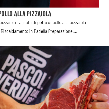
Ta
 pollo alla pizzaiola
Tag
 pizzaiola Tagliata di petto di pollo alla pizzaiola
Pro
iscaldamento in Padella Preparazione:...
Rea