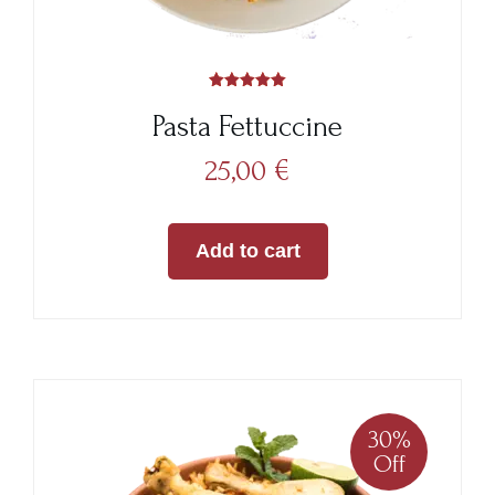
Rated
5.00
Pasta Fettuccine
out of 5
25,00
€
Add to cart
30%
Off