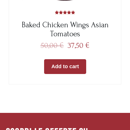
Rated
5.00
Baked Chicken Wings Asian
out of 5
Tomatoes
50,00
€
37,50
€
Add to cart