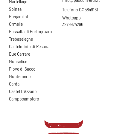
Martellago
Spinea
Telefono 0415849161
Preganziol
Whatsapp
Ormelle
3279974296
Fossalta di Portogruaro
Trebaseleghe
Castelminio di Resana
Due Carrare
Monselice
Piove di Sacco
Montemerlo
Garda
Castel D’Azzano
Camposampiero