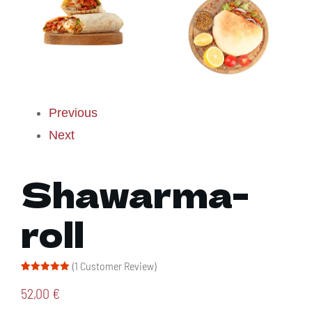
Previous
Next
Shawarma-
roll
(
1
Customer Review)
Rated
1
5.00
out of 5
52,00
€
based on
customer