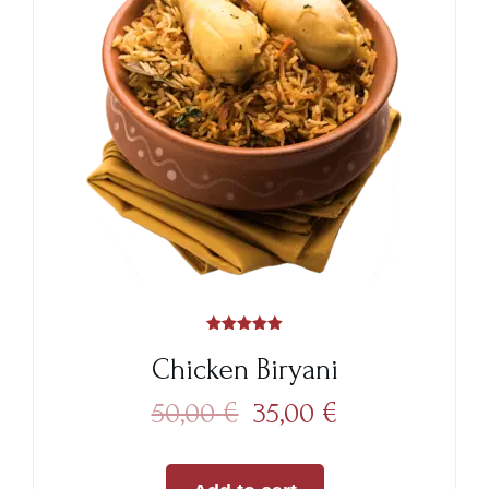
Rated
5.00
Chicken Biryani
out of 5
50,00
€
35,00
€