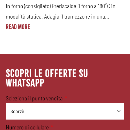
T
In forno (consigliato) Preriscalda il forno a 180°C in
p
modalità statica. Adagia il tramezzone in una...
P
Read More
P
R
SCOPRI LE OFFERTE SU
WHATSAPP
Seleziona il punto vendita
Numero di cellulare