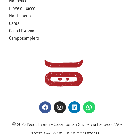
Monselice
Piove di Sacco
Montemerlo
Garda
Castel D’Azzano
Camposampiero
© 2023
Pascoli verdi
– Casa Foscari S.r.l. – Via Padova 43/A –
30037 Scorzè (VE) – P.IVA 04148570288 –