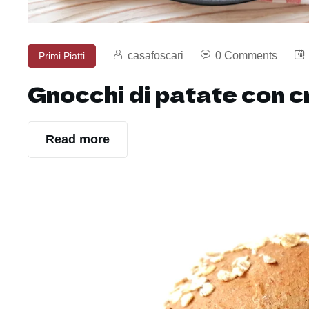
casafoscari
0 Comments
Primi Piatti
Gnocchi di patate con c
Read more