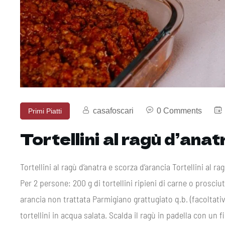
casafoscari
0 Comments
Primi Piatti
Tortellini al ragù d’ana
Tortellini al ragù d’anatra e scorza d’arancia Tortellini al r
Per 2 persone: 200 g di tortellini ripieni di carne o prosciu
arancia non trattata Parmigiano grattugiato q.b. (facolta
tortellini in acqua salata. Scalda il ragù in padella con un fi