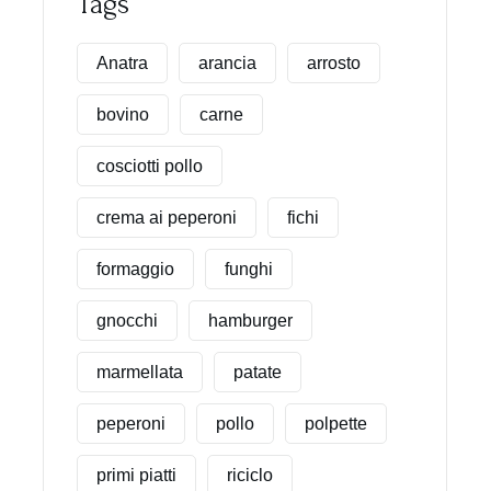
Tags
Anatra
arancia
arrosto
bovino
carne
cosciotti pollo
crema ai peperoni
fichi
formaggio
funghi
gnocchi
hamburger
marmellata
patate
peperoni
pollo
polpette
primi piatti
riciclo