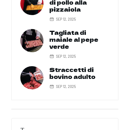
di pollo alla
pizzaiola
SEP 12, 2025
Tagliata di
maiale al pepe
verde
SEP 12, 2025
Straccetti di
bovino adulto
SEP 12, 2025