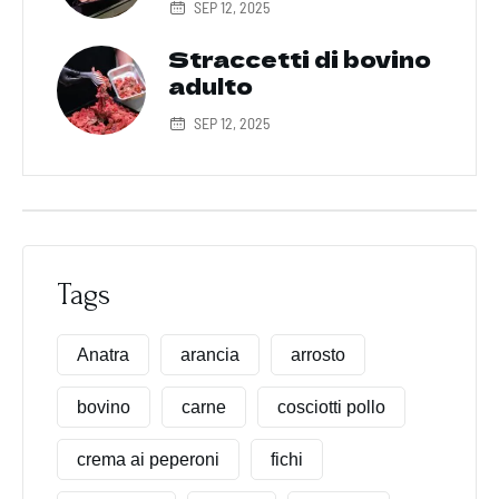
SEP 12, 2025
Straccetti di bovino
adulto
SEP 12, 2025
Tags
Anatra
arancia
arrosto
bovino
carne
cosciotti pollo
crema ai peperoni
fichi