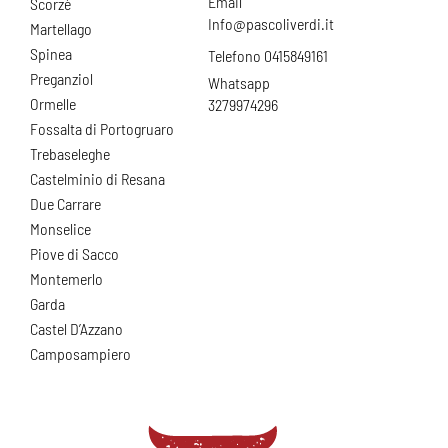
Email
Scorzè
Info@pascoliverdi.it
Martellago
Spinea
Telefono 0415849161
Preganziol
Whatsapp
Ormelle
3279974296
Fossalta di Portogruaro
Trebaseleghe
Castelminio di Resana
Due Carrare
Monselice
Piove di Sacco
Montemerlo
Garda
Castel D’Azzano
Camposampiero